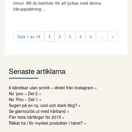
minut. Allt du behöver för att lyckas med denna
håruppsättning ...
Sida 1 av 18
1
2
3
4
5
...
»
Senaste artiklarna
6 kändisar utan smink – direkt från Instagram »
No ’poo – Del 2 »
No ‘Poo – Del 1 »
Sugen på en ny, cool och stark färg? »
Se glamourös ut med hårband »
Fler heta hårfärger för 2015 »
Råkat ha i för mycket produkter i håret? »