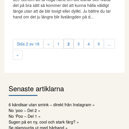
det på bra sätt så kommer det att kunna hålla väldigt
länge utan att de blir tovigt eller dylikt. Ju bättre du tar
hand om det ju längre blir livslängden på d...
Sida 2 av 18
«
1
2
3
4
5
...
»
Senaste artiklarna
6 kändisar utan smink – direkt från Instagram »
No ’poo – Del 2 »
No ‘Poo – Del 1 »
Sugen på en ny, cool och stark färg? »
Se glamourös ut med hårband »