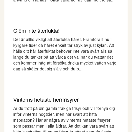
Glöm inte återfukta!
Det är alltid viktigt att återfukta håret. Framförallt nu i
kyligare tider då håret enkelt tar stryk av just kylan. Att
hålla ditt hår återfuktat behöver inte vara svårt alls så
länge du tänker på att vårda det väl när du tvättar det
och kommer ihåg att försöka dricka mycket vatten varje
dag så sköter det sig själv och du b...
Vinterns hetaste herrfrisyrer
Är du trött på din gamla tråkiga frisyr och vill förnya dig
inför vinterns högtider, men har svårt att hitta
inspiration? Här är några av vinterns hetaste frisyrer
som passar män i alla åldrar. Att det kan vara svårt att
hitta inspiration till en ny frisyr är något som de flesta