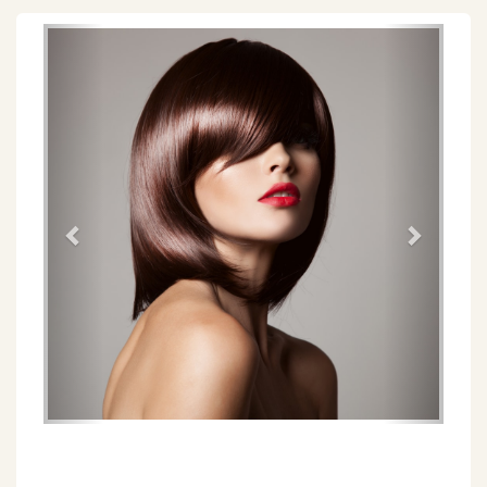
Föregående
Näs