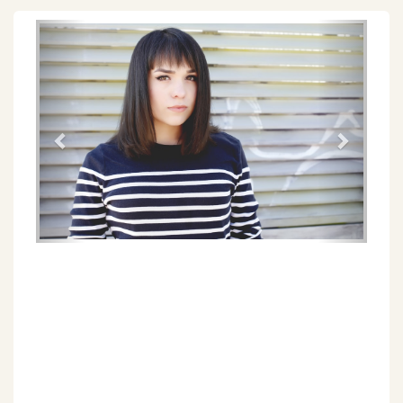
Föregående
Näs