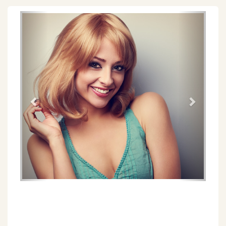
Föregående
Näs