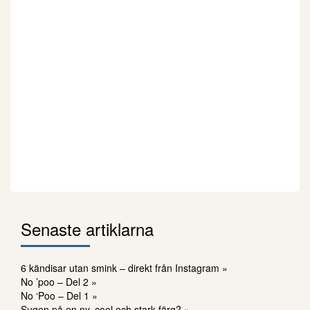
Senaste artiklarna
6 kändisar utan smink – direkt från Instagram »
No ’poo – Del 2 »
No ‘Poo – Del 1 »
Sugen på en ny, cool och stark färg? »