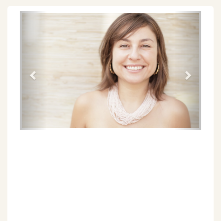
Föregående
Näs