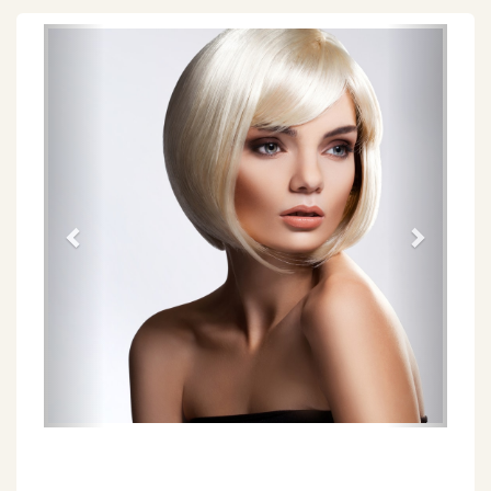
Föregående
Näs