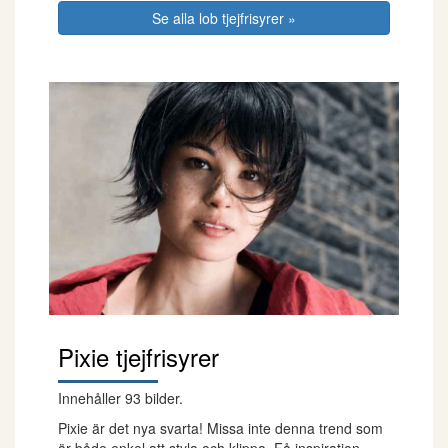
Se alla lob tjejfrisyrer »
Pixie tjejfrisyrer
Innehåller 93 bilder.
Pixie är det nya svarta! Missa inte denna trend som
är både enkel att styla och klippa. Få inspiration