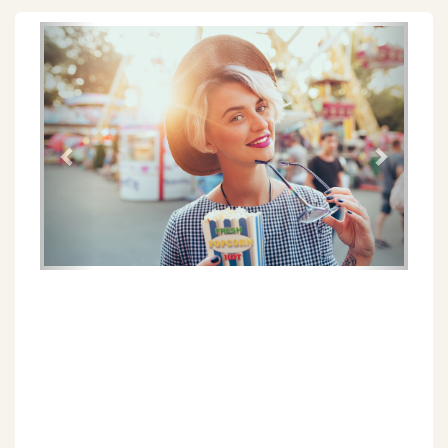
Föregående
Näs