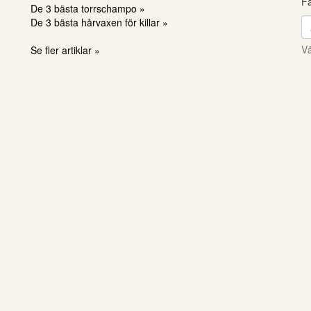
Få
De 3 bästa torrschampo »
De 3 bästa hårvaxen för killar »
Vå
Se fler artiklar »