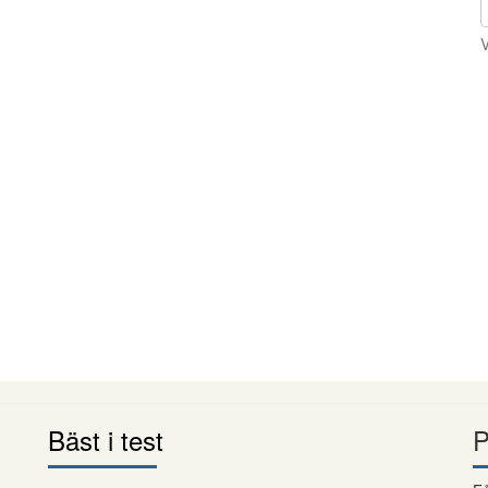
V
Bäst i test
P