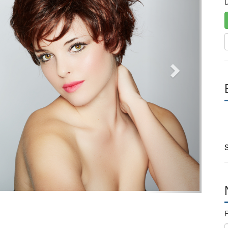
D
S
F