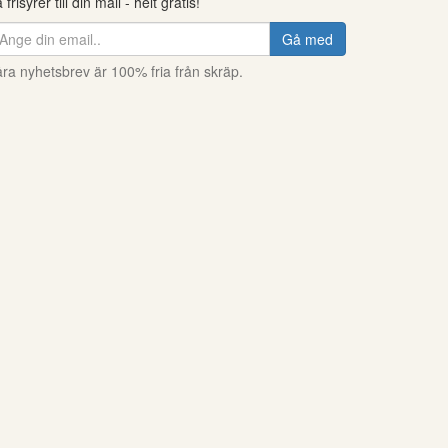
 frisyrer till din mail - helt gratis!
Gå med
ra nyhetsbrev är 100% fria från skräp.