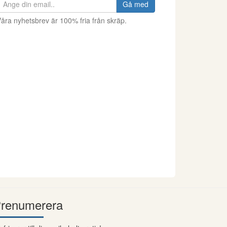
Gå med
åra nyhetsbrev är 100% fria från skräp.
renumerera