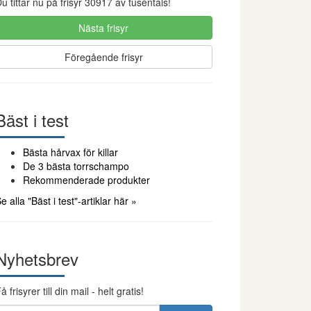
u tittar nu på frisyr 30917 av tusentals!
Nästa frisyr
Föregående frisyr
Bäst i test
Bästa hårvax för killar
De 3 bästa torrschampo
Rekommenderade produkter
e alla "Bäst i test"-artiklar här »
Nyhetsbrev
å frisyrer till din mail - helt gratis!