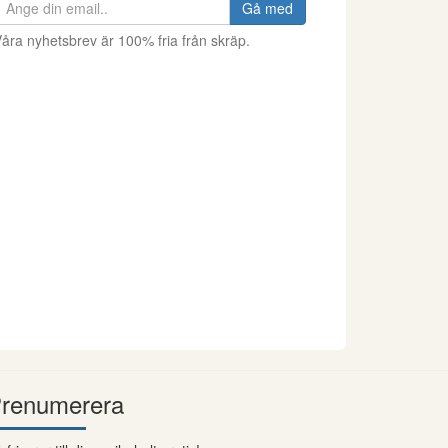
Gå med
åra nyhetsbrev är 100% fria från skräp.
renumerera