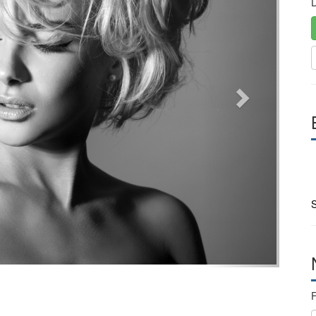
D
S
F