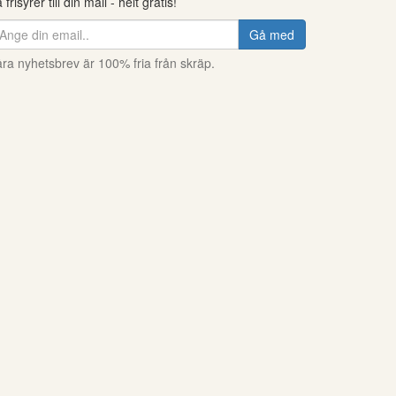
 frisyrer till din mail - helt gratis!
Gå med
ra nyhetsbrev är 100% fria från skräp.