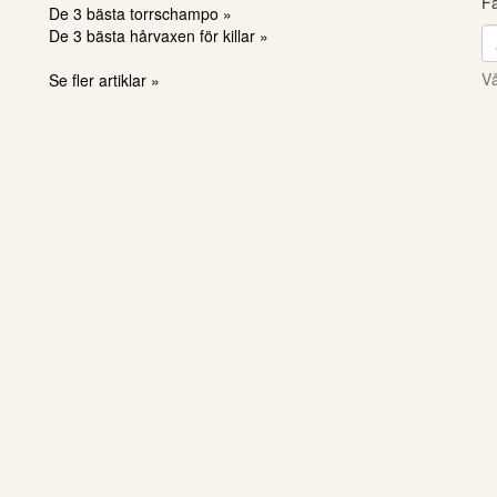
Få
De 3 bästa torrschampo »
De 3 bästa hårvaxen för killar »
Vå
Se fler artiklar »