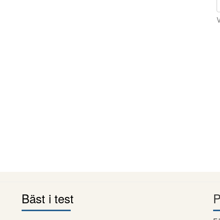
V
Bäst i test
P