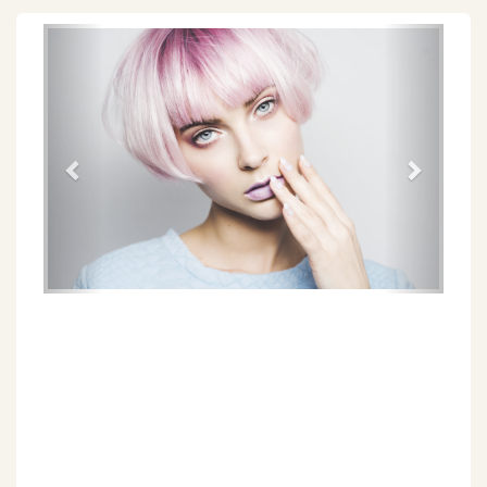
Föregående
Näs