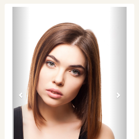
Föregående
Näs