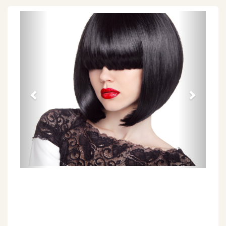
Föregående
Näs