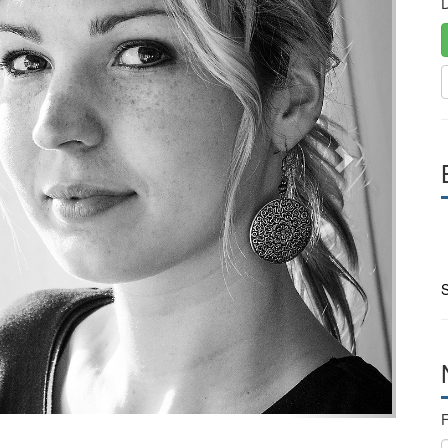
D
S
F