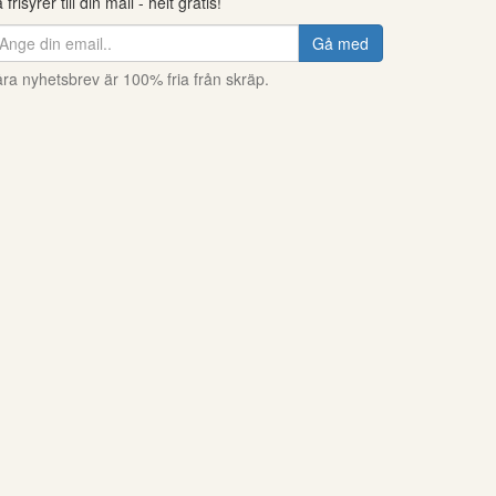
 frisyrer till din mail - helt gratis!
Gå med
ra nyhetsbrev är 100% fria från skräp.