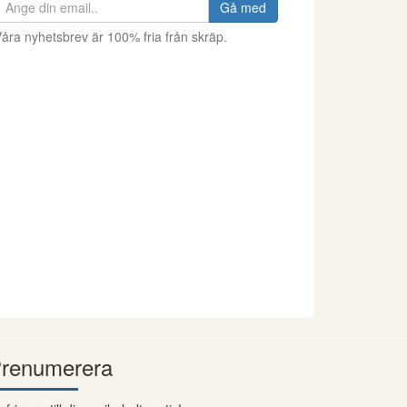
Gå med
åra nyhetsbrev är 100% fria från skräp.
renumerera