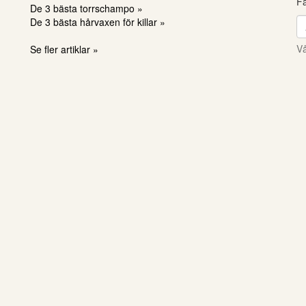
Få
De 3 bästa torrschampo »
De 3 bästa hårvaxen för killar »
Vå
Se fler artiklar »