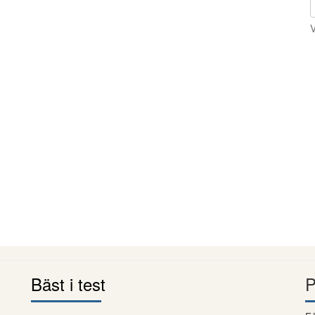
V
Bäst i test
P