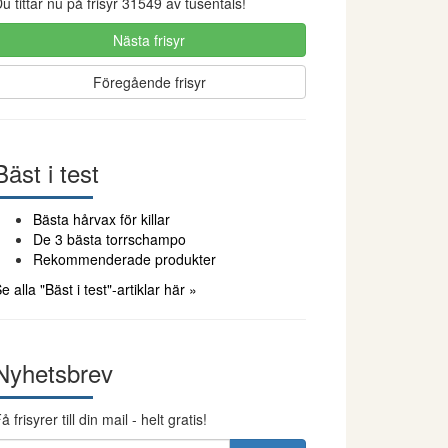
u tittar nu på frisyr 31549 av tusentals!
Nästa frisyr
Föregående frisyr
Bäst i test
Bästa hårvax för killar
De 3 bästa torrschampo
Rekommenderade produkter
e alla "Bäst i test"-artiklar här »
Nyhetsbrev
å frisyrer till din mail - helt gratis!