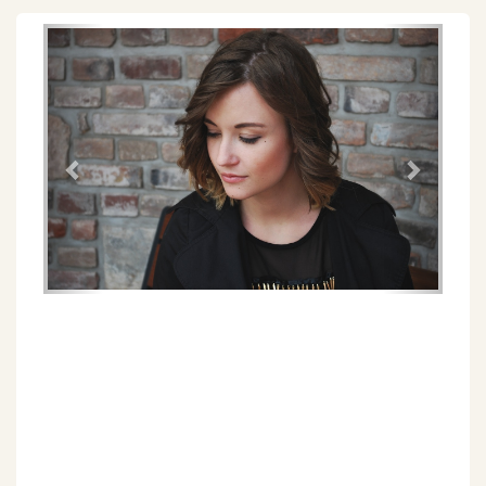
Föregående
Näs