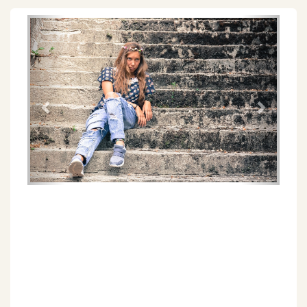
Föregående
Näs