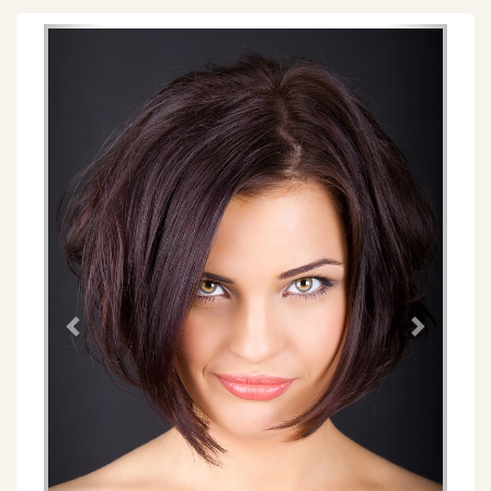
Föregående
Näs