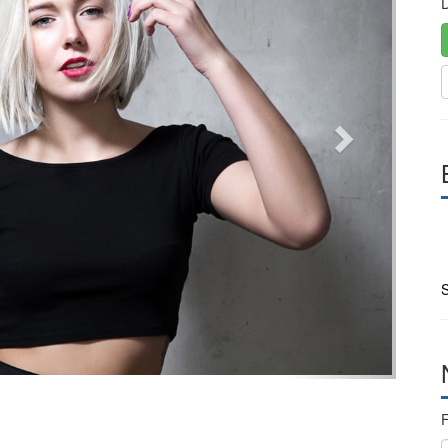
D
S
F