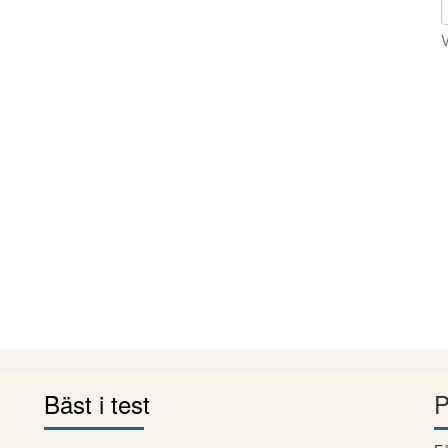
V
Bäst i test
P