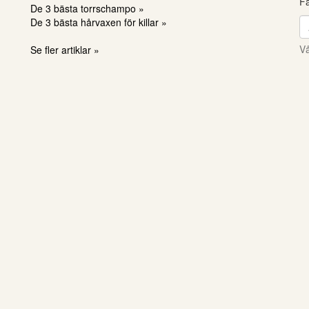
Få
De 3 bästa torrschampo »
De 3 bästa hårvaxen för killar »
Vå
Se fler artiklar »