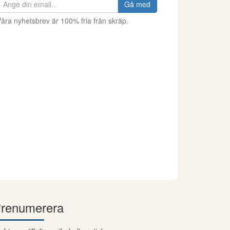
Gå med
åra nyhetsbrev är 100% fria från skräp.
renumerera