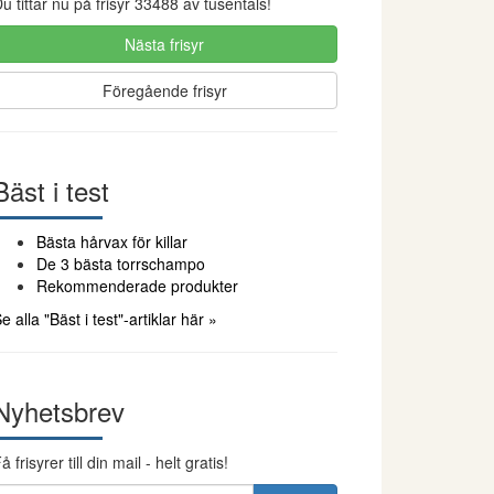
u tittar nu på frisyr 33488 av tusentals!
Nästa frisyr
Föregående frisyr
Bäst i test
Bästa hårvax för killar
De 3 bästa torrschampo
Rekommenderade produkter
e alla "Bäst i test"-artiklar här »
Nyhetsbrev
å frisyrer till din mail - helt gratis!