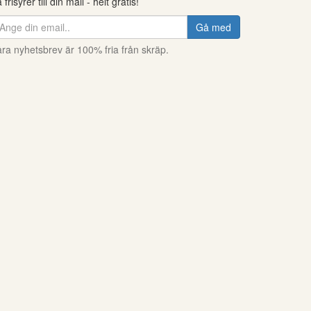
 frisyrer till din mail - helt gratis!
Gå med
ra nyhetsbrev är 100% fria från skräp.