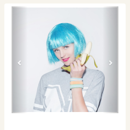
Föregående
Näs