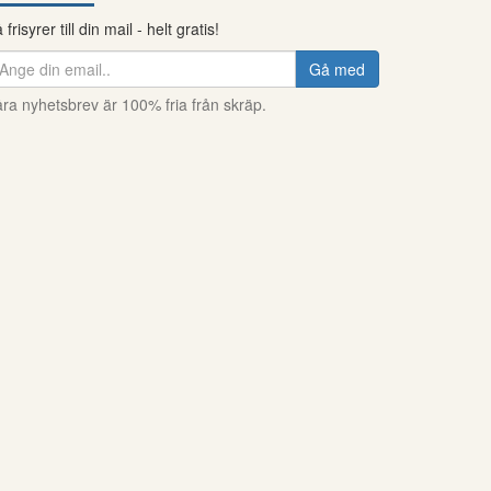
 frisyrer till din mail - helt gratis!
Gå med
ra nyhetsbrev är 100% fria från skräp.