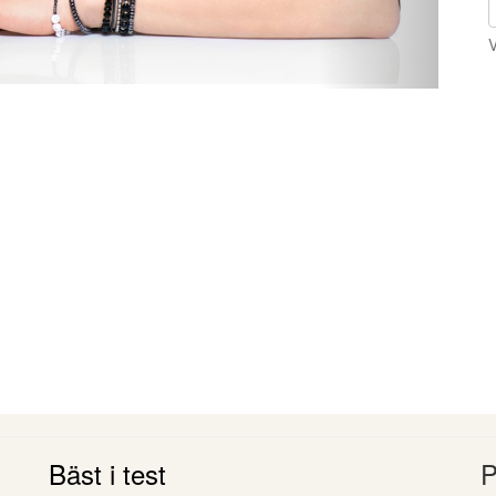
V
Bäst i test
P