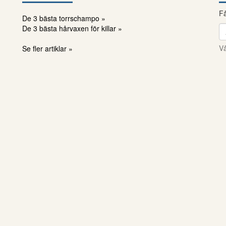
Få
De 3 bästa torrschampo »
De 3 bästa hårvaxen för killar »
Vå
Se fler artiklar »