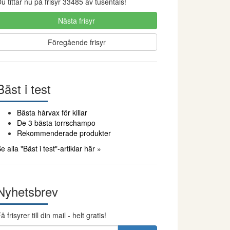
u tittar nu på frisyr 33485 av tusentals!
Nästa frisyr
Föregående frisyr
Bäst i test
Bästa hårvax för killar
De 3 bästa torrschampo
Rekommenderade produkter
e alla "Bäst i test"-artiklar här »
Nyhetsbrev
å frisyrer till din mail - helt gratis!