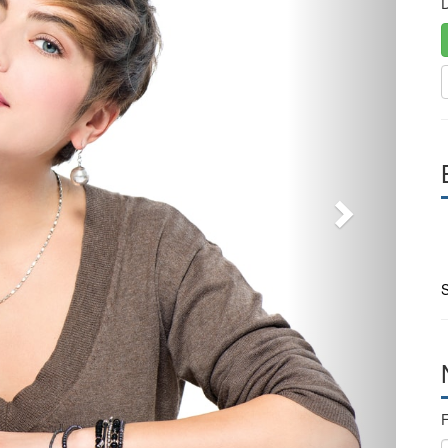
D
S
F