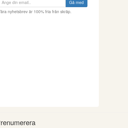
Gå med
åra nyhetsbrev är 100% fria från skräp.
renumerera