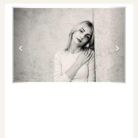
Föregående
Näs