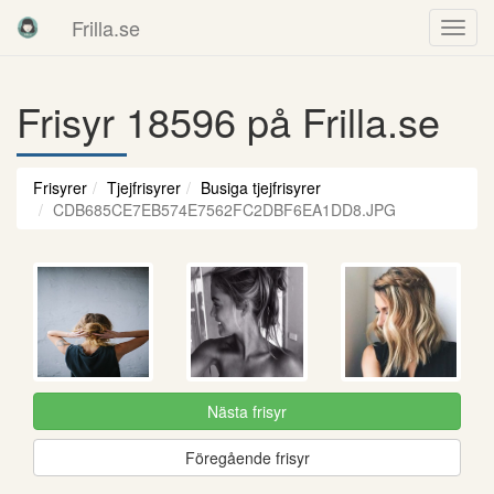
Frilla.se
Frisyr 18596 på Frilla.se
Frisyrer
Tjejfrisyrer
Busiga tjejfrisyrer
CDB685CE7EB574E7562FC2DBF6EA1DD8.JPG
Nästa frisyr
Föregående frisyr