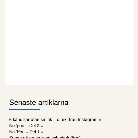
Senaste artiklarna
6 kändisar utan smink – direkt från Instagram »
No ’poo – Del 2 »
No ‘Poo – Del 1 »
Sugen på en ny, cool och stark färg? »