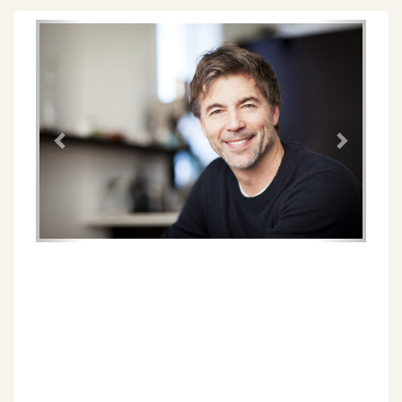
Föregående
Näs