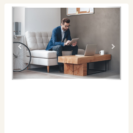
Föregående
Näs