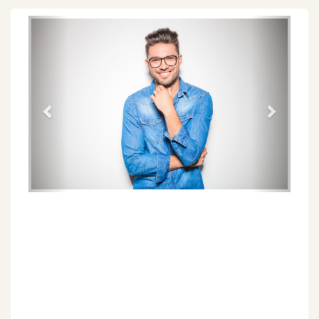
Föregående
Näs