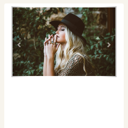
Föregående
Näs