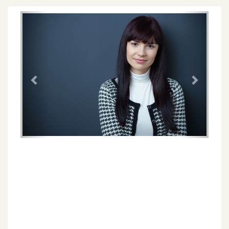
Föregående
Näs