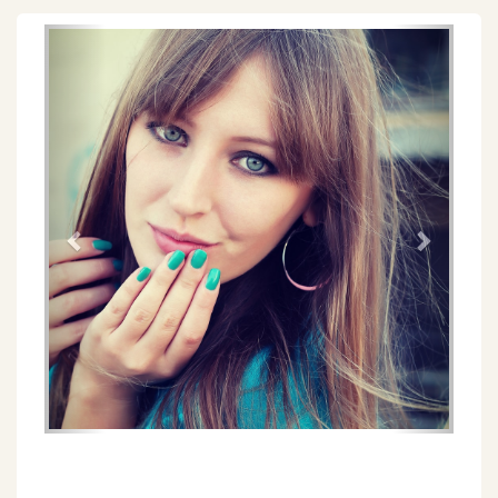
Föregående
Näs