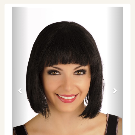
Föregående
Näs