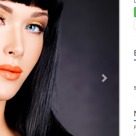
D
S
F