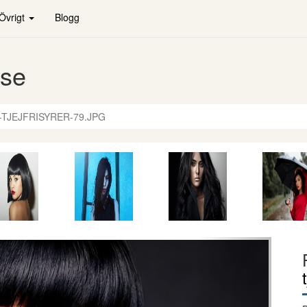
Övrigt
Blogg
.se
-TJEJFRISYRER-79.JPG
Nästa