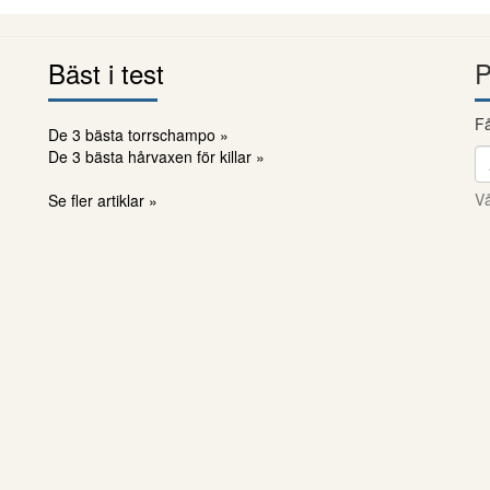
Bäst i test
P
Få
De 3 bästa torrschampo »
De 3 bästa hårvaxen för killar »
Vå
Se fler artiklar »