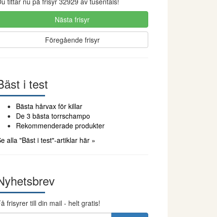
u tittar nu på frisyr 32929 av tusentals!
Nästa frisyr
Föregående frisyr
Bäst i test
Bästa hårvax för killar
De 3 bästa torrschampo
Rekommenderade produkter
e alla "Bäst i test"-artiklar här »
Nyhetsbrev
å frisyrer till din mail - helt gratis!