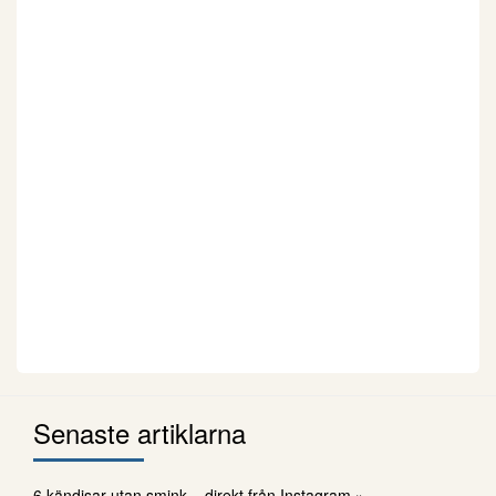
Senaste artiklarna
6 kändisar utan smink – direkt från Instagram »