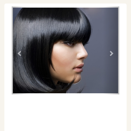
Föregående
Näs