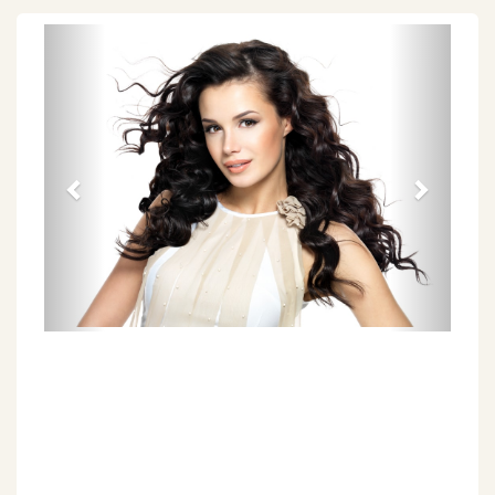
Föregående
Näs