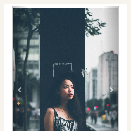
Föregående
Näs