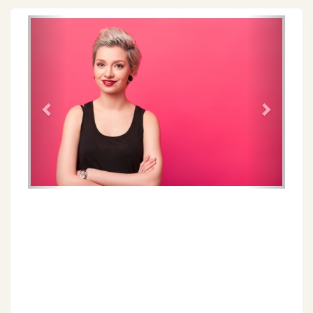
Föregående
Näs