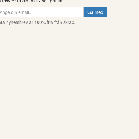
 frisyrer till din mail - helt gratis!
Gå med
ra nyhetsbrev är 100% fria från skräp.