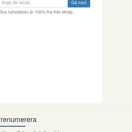
Gå med
åra nyhetsbrev är 100% fria från skräp.
renumerera