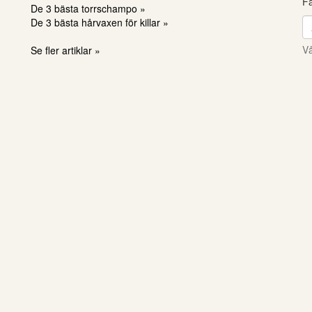
Få
De 3 bästa torrschampo »
De 3 bästa hårvaxen för killar »
Vå
Se fler artiklar »