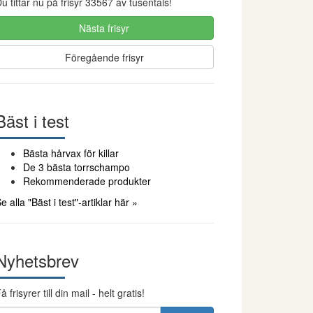
u tittar nu på frisyr 33567 av tusentals!
Nästa frisyr
Föregående frisyr
Bäst i test
Bästa hårvax för killar
De 3 bästa torrschampo
Rekommenderade produkter
e alla "Bäst i test"-artiklar här »
Nyhetsbrev
å frisyrer till din mail - helt gratis!