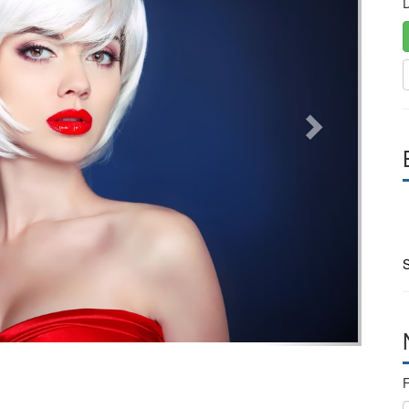
D
S
F