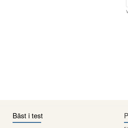
V
Bäst i test
P