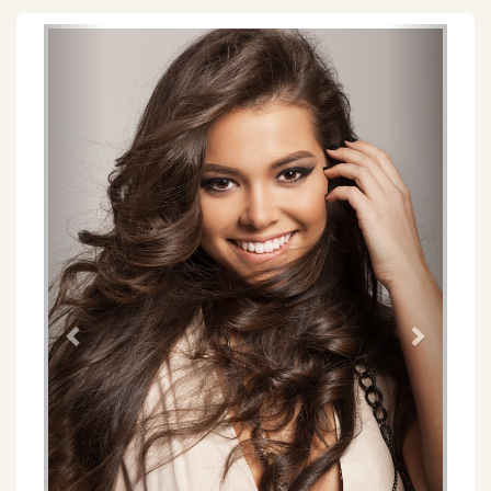
Föregående
Näs