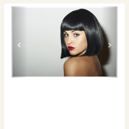
Föregående
Näs