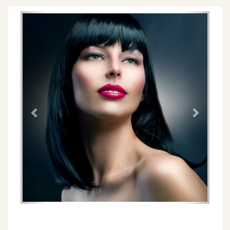
Föregående
Näs