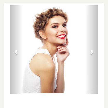
Föregående
Näs