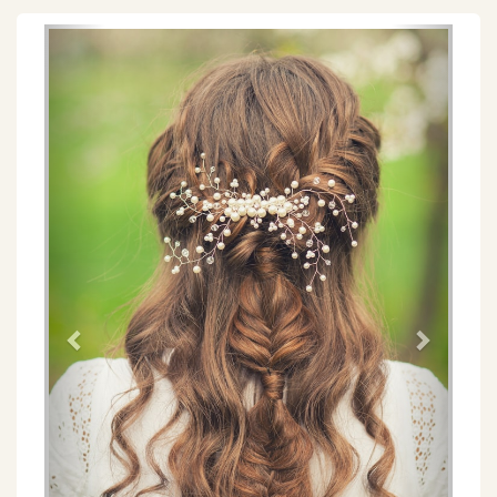
Föregående
Näs