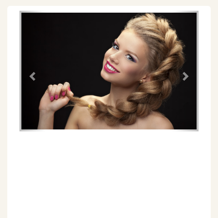
Föregående
Näs