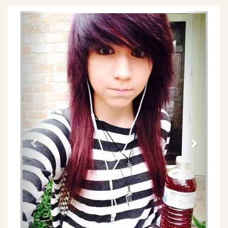
Föregående
Näs