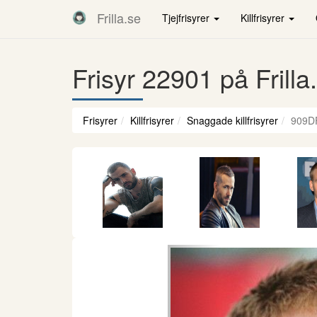
Frilla.se
Tjejfrisyrer
Killfrisyrer
Frisyr 22901 på Frilla
Frisyrer
Killfrisyrer
Snaggade killfrisyrer
909D
Föregående