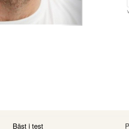
V
Bäst i test
P