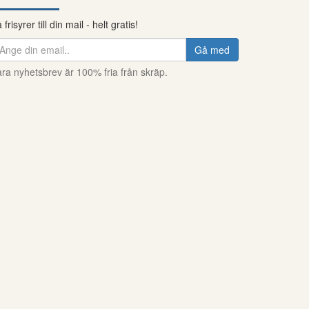
 frisyrer till din mail - helt gratis!
Gå med
ra nyhetsbrev är 100% fria från skräp.