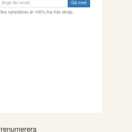
Gå med
åra nyhetsbrev är 100% fria från skräp.
renumerera