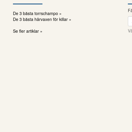
Få
De 3 bästa torrschampo »
De 3 bästa hårvaxen för killar »
Vå
Se fler artiklar »