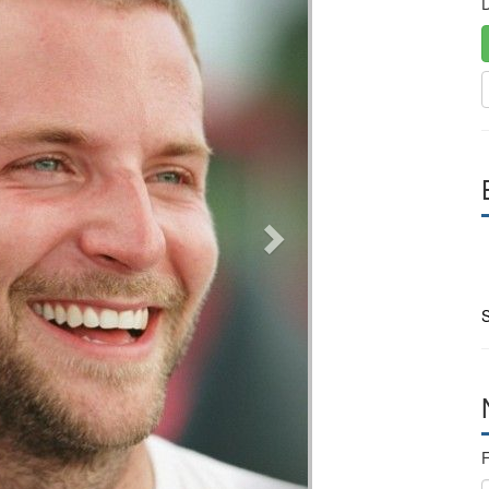
D
S
F