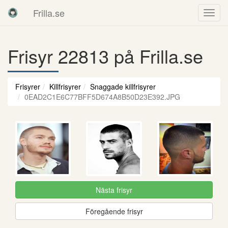
Frilla.se
Frisyr 22813 på Frilla.se
Frisyrer
Killfrisyrer
Snaggade killfrisyrer
0EAD2C1E6C77BFF5D674A8B50D23E392.JPG
Nästa frisyr
Föregående frisyr