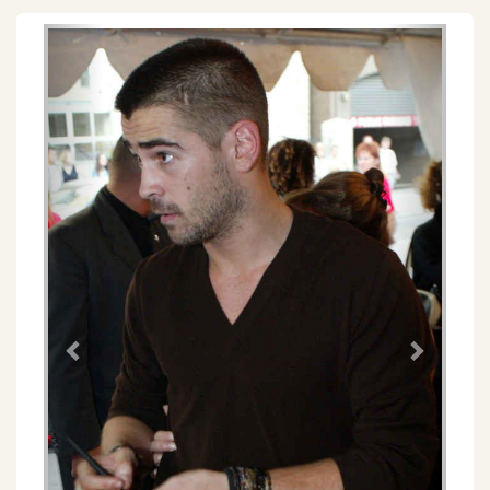
Föregående
Näs