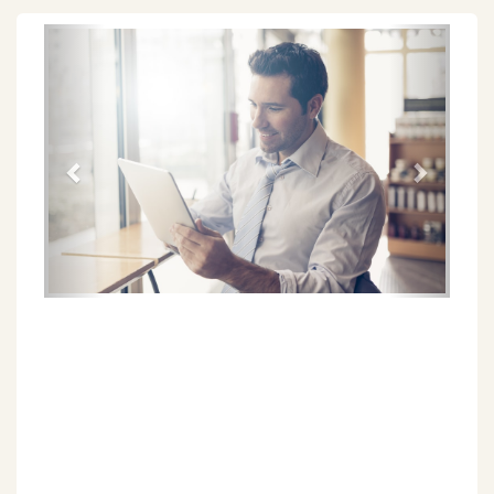
Föregående
Näs