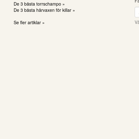
Få
De 3 bästa torrschampo »
De 3 bästa hårvaxen för killar »
Vå
Se fler artiklar »