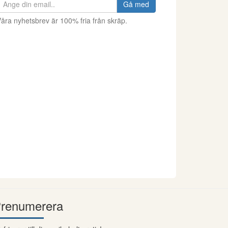
Gå med
åra nyhetsbrev är 100% fria från skräp.
renumerera