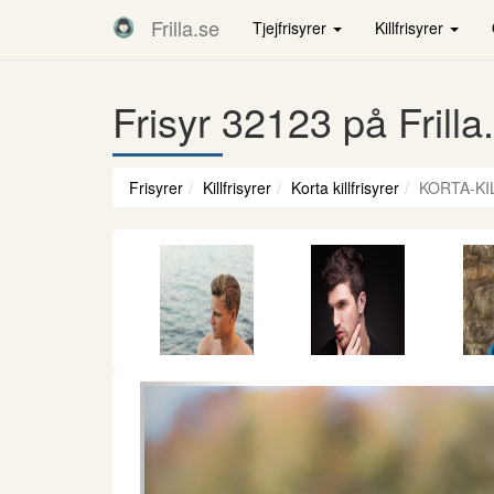
Frilla.se
Tjejfrisyrer
Killfrisyrer
Frisyr 32123 på Frilla
Frisyrer
Killfrisyrer
Korta killfrisyrer
KORTA-KI
Föregående