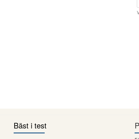
V
Bäst i test
P