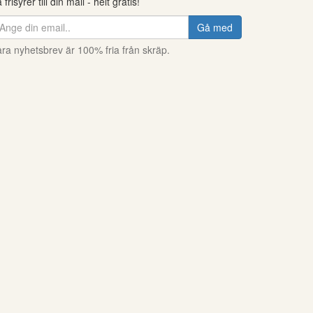
 frisyrer till din mail - helt gratis!
Gå med
ra nyhetsbrev är 100% fria från skräp.