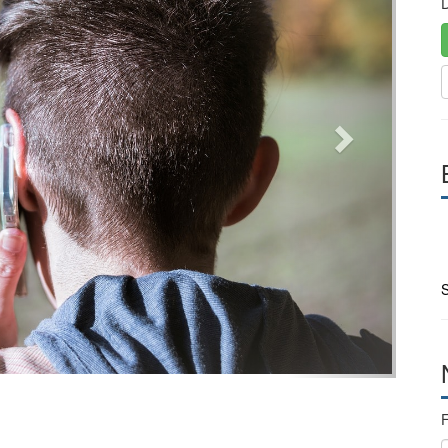
D
S
F