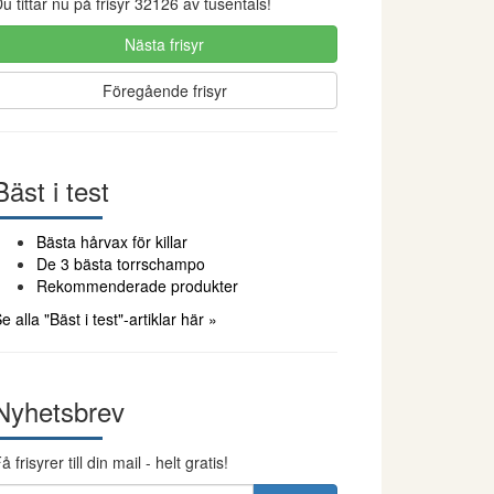
u tittar nu på frisyr 32126 av tusentals!
Nästa frisyr
Föregående frisyr
Bäst i test
Bästa hårvax för killar
De 3 bästa torrschampo
Rekommenderade produkter
e alla "Bäst i test"-artiklar här »
Nyhetsbrev
å frisyrer till din mail - helt gratis!