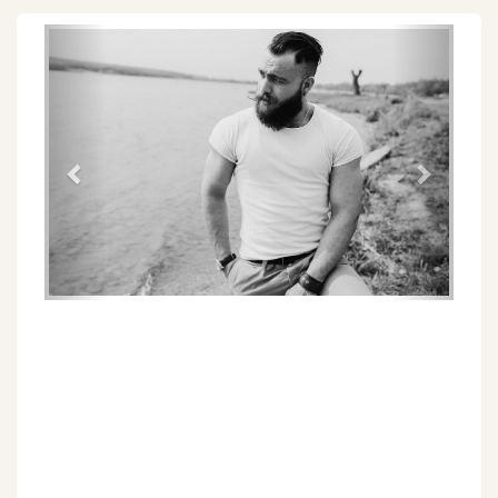
Föregående
Näs