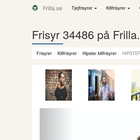
Frilla.se
Tjejfrisyrer
Killfrisyrer
Frisyr 34486 på Frilla
Frisyrer
Killfrisyrer
Hipster killfrisyrer
HIPSTER
Föregående