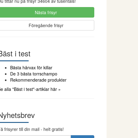
u tittar nu på frisyr 34604 av tusentals!
Nästa frisyr
Föregående frisyr
Bäst i test
Bästa hårvax för killar
De 3 bästa torrschampo
Rekommenderade produkter
e alla "Bäst i test"-artiklar här »
Nyhetsbrev
å frisyrer till din mail - helt gratis!