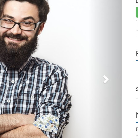
D
S
F