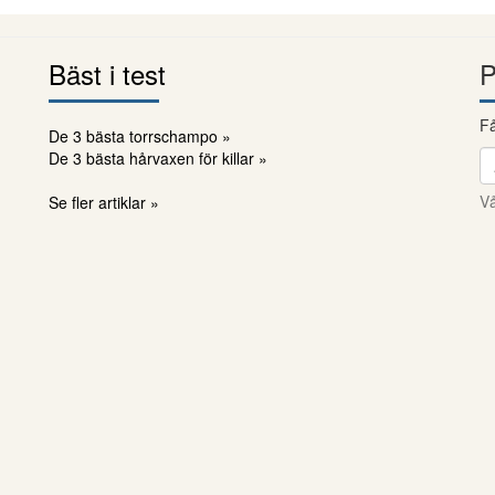
Bäst i test
P
Få
De 3 bästa torrschampo »
De 3 bästa hårvaxen för killar »
Vå
Se fler artiklar »