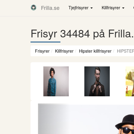
Frilla.se
Tjejfrisyrer
Killfrisyrer
Frisyr 34484 på Frilla
Frisyrer
Killfrisyrer
Hipster killfrisyrer
HIPSTER
Föregående