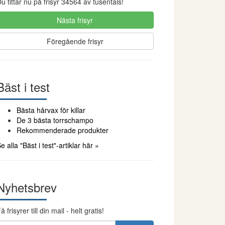
u tittar nu på frisyr 34564 av tusentals!
Nästa frisyr
Föregående frisyr
Bäst i test
Bästa hårvax för killar
De 3 bästa torrschampo
Rekommenderade produkter
e alla "Bäst i test"-artiklar här »
Nyhetsbrev
å frisyrer till din mail - helt gratis!