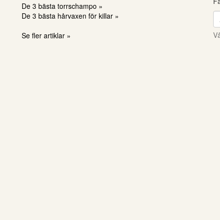
Få
De 3 bästa torrschampo »
De 3 bästa hårvaxen för killar »
Vå
Se fler artiklar »