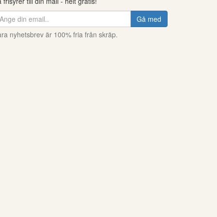
 frisyrer till din mail - helt gratis!
Gå med
ra nyhetsbrev är 100% fria från skräp.