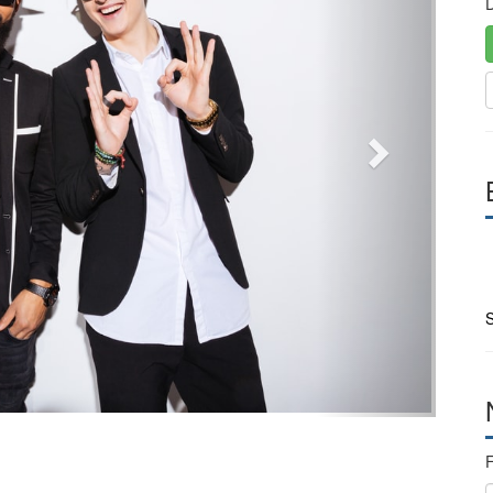
D
S
F