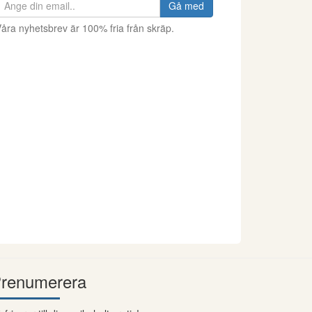
Gå med
åra nyhetsbrev är 100% fria från skräp.
renumerera