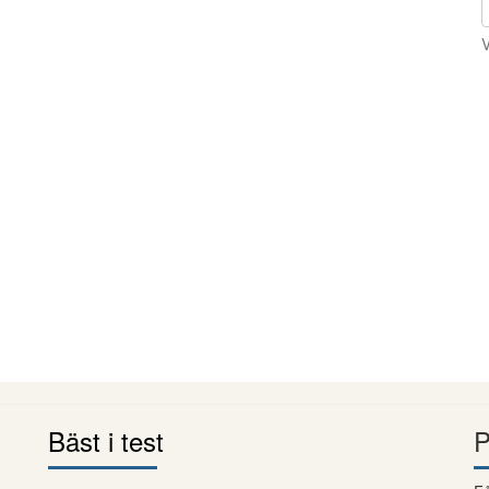
V
Bäst i test
P